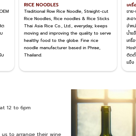
RICE NOODLES
เครื่
์ OEM
Traditional Row Rice Noodle, Straight-cut
ขาย-เ
Rice Noodles, Rice noodles & Rice Sticks
สะอ
ลิต
Thai Asia Rice Co., Ltd., everyday, keeps
จำหน่
บบ
moving and improving the quality to serve
น้ำแข
healthy food to the globe.​ Fine rice
เครื่
noodle manufacturer based in Phrae,
Hoshi
รับ
Thailand.​
ติดต
แข็ง 
Sat 12 to 6pm
 us to arrange their wine