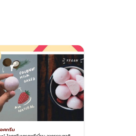
ไอศกรีม