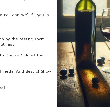
all and we’ll fill you in.
op by the tasting room
ut fast.
th Double Gold at the
ld medal And Best of Show
elf!